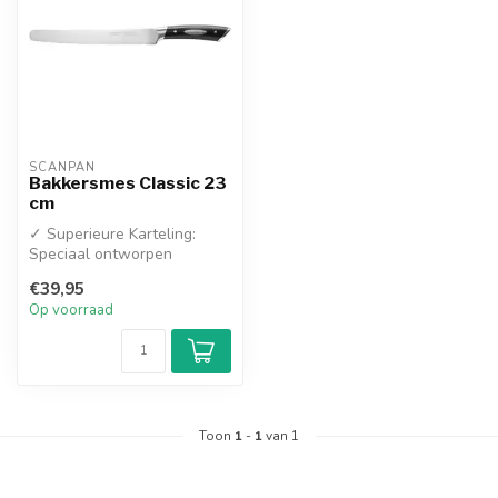
SCANPAN
Bakkersmes Classic 23
cm
✓ Superieure Karteling:
Speciaal ontworpen
kartelrand die moeiteloos
€39,95
door de har...
Op voorraad
Toon
1
-
1
van 1