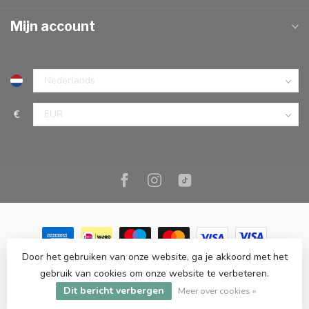
Mijn account
€
Door het gebruiken van onze website, ga je akkoord met het
© Copyright 2026 Marc Cook & Home | Webshop | Fysieke
gebruik van cookies om onze website te verbeteren.
kookwinkel in Elst |
- Powered by
Lightspeed
-
Lightspeed design
Dit bericht verbergen
by
Dyvelopment
Meer over cookies »