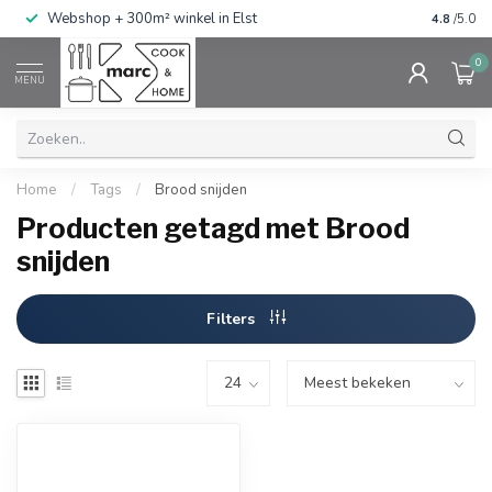
g
Webshop + 300m² winkel in Elst
Gratis ve
4.8
/5.0
0
MENU
Home
/
Tags
/
Brood snijden
Producten getagd met Brood
snijden
Filters