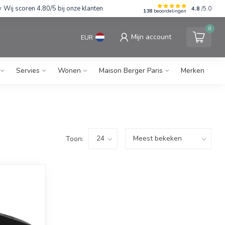
Wij scoren 4,80/5 bij onze klanten
4.8
/5.0
138
beoordelingen
0
Mijn account
EUR
Servies
Wonen
Maison Berger Paris
Merken
Toon: