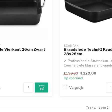
T
SCANPAN
de Vierkant 26cm Zwart
Braadslede TechnIQ Kva
28x28cm
✓ Professionele Stratanium+ 
Commerciële klasse anti-aan
extr...
€129,00
€190,00
d
Op voorraad
k
Vergelijk
Toon
1
-
2
van 2