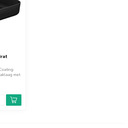
drat
Coating:
baklaag met