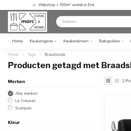
Webshop + 300m² winkel in Elst
Home
Keukengerei
Keukenlinnen
Bakspullen
Home
/
Tags
/
Braadslede
Producten getagd met Braads
2
Pro
Merken
Alle merken
Le Creuset
Scanpan
Kleur