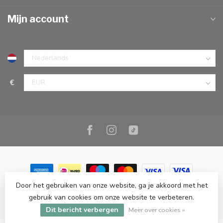
Mijn account
€
Door het gebruiken van onze website, ga je akkoord met het
© Copyright 2026 Marc Cook & Home | Webshop | Fysieke
gebruik van cookies om onze website te verbeteren.
kookwinkel in Elst |
- Powered by
Lightspeed
-
Lightspeed design
Dit bericht verbergen
by
Dyvelopment
Meer over cookies »