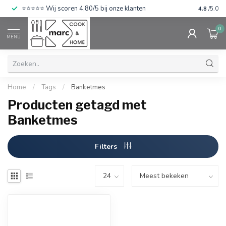
⭐⭐⭐⭐⭐ Wij scoren 4,80/5 bij onze klanten
4.8
/5.0
0
MENU
Home
/
Tags
/
Banketmes
Producten getagd met
Banketmes
Filters