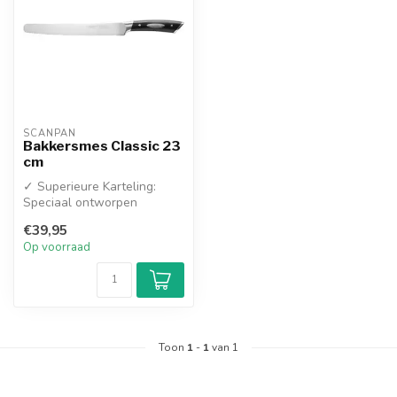
SCANPAN
Bakkersmes Classic 23
cm
✓ Superieure Karteling:
Speciaal ontworpen
kartelrand die moeiteloos
€39,95
door de har...
Op voorraad
Toon
1
-
1
van 1