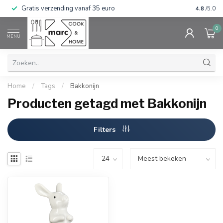
Gratis verzending vanaf 35 euro
⭐⭐⭐⭐⭐ Wij
4.8
/5.0
0
MENU
Home
/
Tags
/
Bakkonijn
Producten getagd met Bakkonijn
Filters