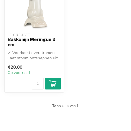
LE CREUSET
Bakkonijn Meringue 9
cm
✓ Voorkomt overstromen:
Laat stoom ontsnappen uit
taarten en pasteien
€20,00
✓ Hoogwaa...
Op voorraad
Toon
1
-
1
van 1