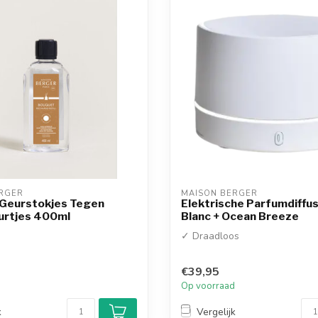
RGER
MAISON BERGER
 Geurstokjes Tegen
Elektrische Parfumdiffu
urtjes 400ml
Blanc + Ocean Breeze
✓ Draadloos
€39,95
d
Op voorraad
k
Vergelijk