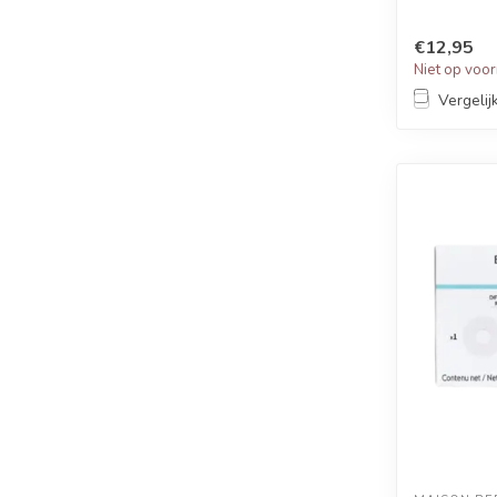
gel...
€12,95
Niet op voo
Vergelij