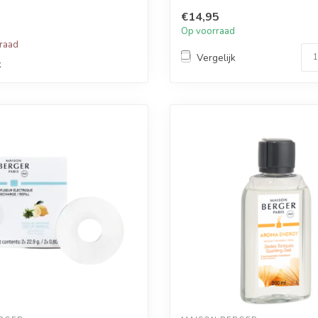
zonder d...
€14,95
Op voorraad
rraad
Vergelijk
k