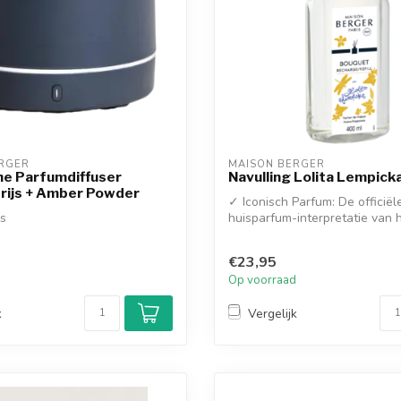
RGER
MAISON BERGER
he Parfumdiffuser
Navulling Lolita Lempic
rijs + Amber Powder
✓ Iconisch Parfum: De officiël
s
huisparfum-interpretatie van 
beroemde Lolita...
€23,95
d
Op voorraad
k
Vergelijk