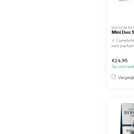
MAISON BE
Mini Duo S
✓ Complete
mini parfum
roomspray ..
€24,95
Op voorraa
Vergelij