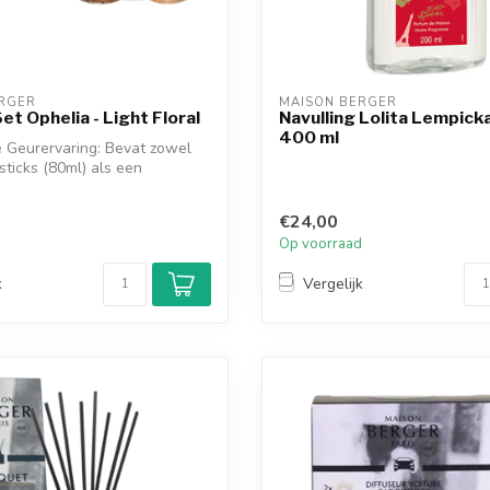
RGER
MAISON BERGER
et Ophelia - Light Floral
Navulling Lolita Lempic
400 ml
 Geurervaring: Bevat zowel
sticks (80ml) als een
.
€24,00
d
Op voorraad
k
Vergelijk