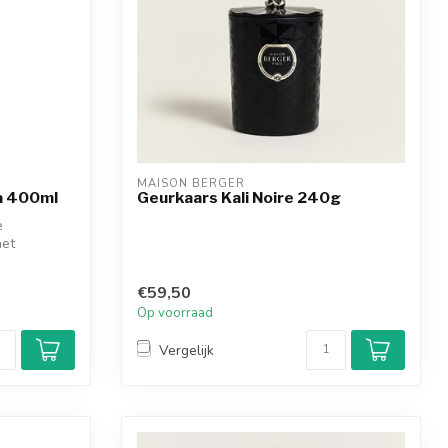
MAISON BERGER
ka 400ml
Geurkaars Kali Noire 240g
e
het
€59,50
Op voorraad
Vergelijk