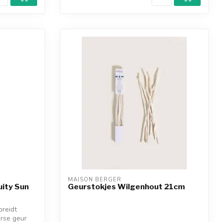
MAISON BERGER
uity Sun
Geurstokjes Wilgenhout 21cm
preidt
rse geur