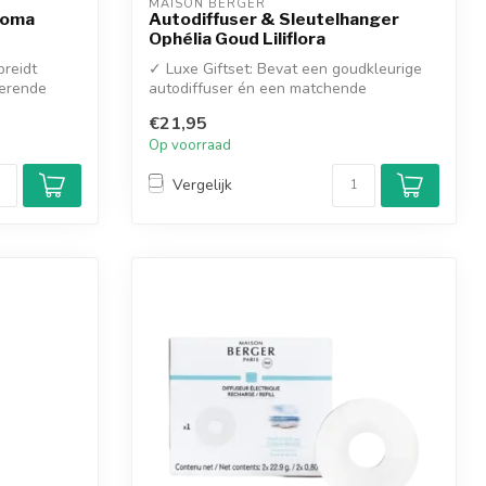
MAISON BERGER
roma
Autodiffuser & Sleutelhanger
Ophélia Goud Liliflora
preidt
✓ Luxe Giftset: Bevat een goudkleurige
verende
autodiffuser én een matchende
sleutelhang...
€21,95
Op voorraad
Vergelijk