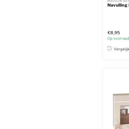
MAISON BE
Navulling
€8,95
Op voorraa
Vergelij