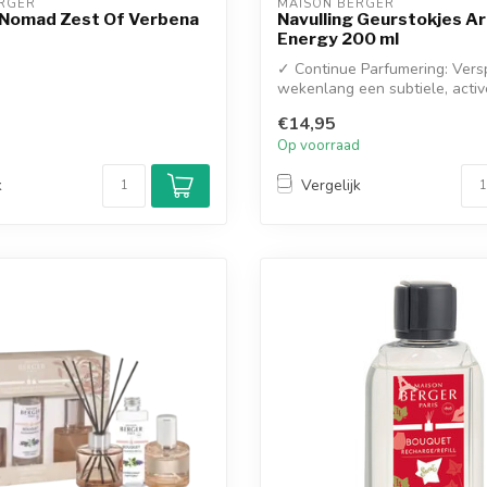
RGER
MAISON BERGER
 Nomad Zest Of Verbena
Navulling Geurstokjes A
Energy 200 ml
✓ Continue Parfumering: Vers
wekenlang een subtiele, acti
geur zond...
€14,95
d
Op voorraad
k
Vergelijk