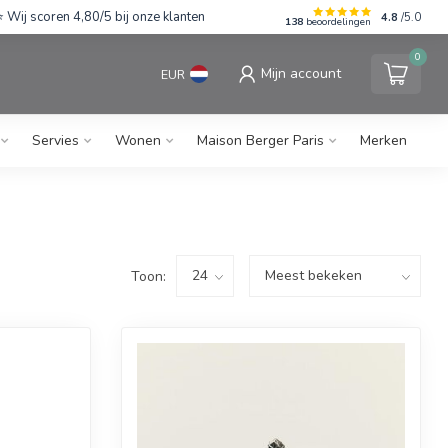
Wij scoren 4,80/5 bij onze klanten
4.8
/5.0
138
beoordelingen
0
Mijn account
EUR
Servies
Wonen
Maison Berger Paris
Merken
Toon: