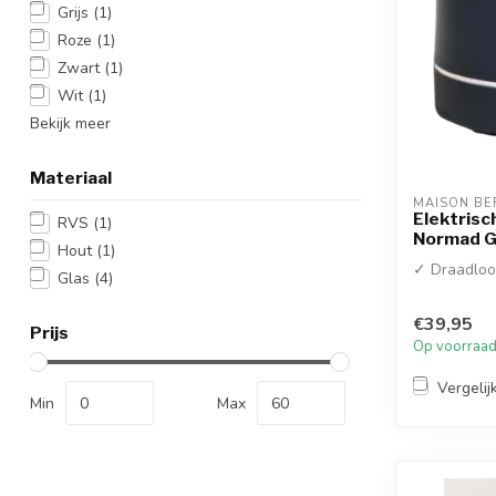
Grijs
(1)
Roze
(1)
Zwart
(1)
Wit
(1)
Bekijk meer
Materiaal
MAISON BE
Elektrisc
RVS
(1)
Normad G
Hout
(1)
✓ Draadloo
Glas
(4)
€39,95
Prijs
Op voorraa
Vergelij
Min
Max