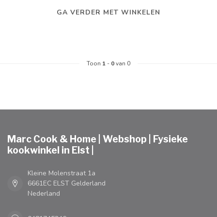
GA VERDER MET WINKELEN
Toon
1
-
0
van 0
Marc Cook & Home | Webshop | Fysieke
kookwinkel in Elst |
Kleine Molenstraat 1a
6661EC ELST Gelderland
Nederland