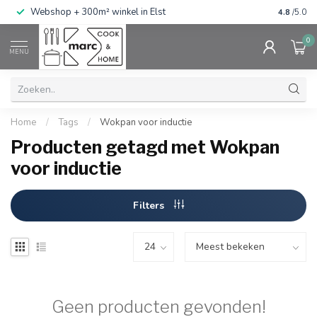
g
Webshop + 300m² winkel in Elst
Gratis ve
4.8
/5.0
0
MENU
Home
/
Tags
/
Wokpan voor inductie
Producten getagd met Wokpan
voor inductie
Filters
Geen producten gevonden!