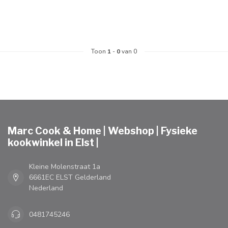
Toon
1
-
0
van 0
Marc Cook & Home | Webshop | Fysieke
kookwinkel in Elst |
Kleine Molenstraat 1a
6661EC ELST Gelderland
Nederland
0481745246