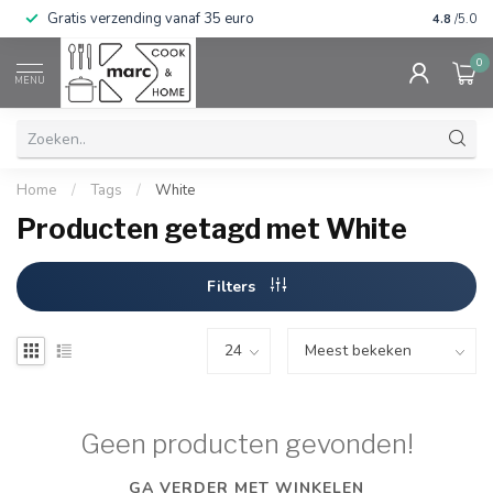
Gratis verzending vanaf 35 euro
⭐⭐⭐⭐⭐ Wij
4.8
/5.0
0
MENU
Home
/
Tags
/
White
Producten getagd met White
Filters
Geen producten gevonden!
GA VERDER MET WINKELEN