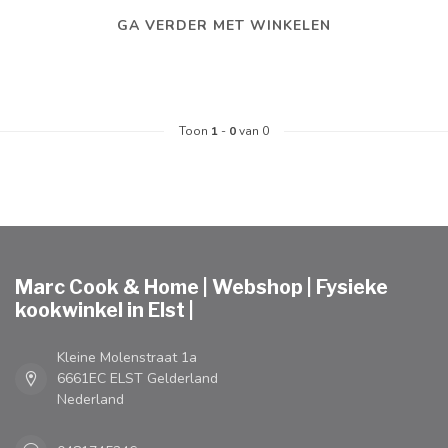
GA VERDER MET WINKELEN
Toon
1
-
0
van 0
Marc Cook & Home | Webshop | Fysieke
kookwinkel in Elst |
Kleine Molenstraat 1a
6661EC ELST Gelderland
Nederland