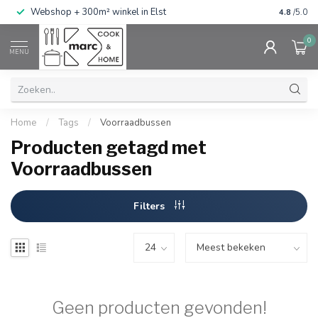
g
Webshop + 300m² winkel in Elst
Gratis ve
4.8
/5.0
0
MENU
Home
/
Tags
/
Voorraadbussen
Producten getagd met
Voorraadbussen
Filters
Geen producten gevonden!