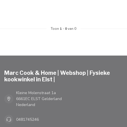
Toon
1
-
0
van 0
Marc Cook & Home | Webshop | Fysieke
kookwinkel in Elst |
Kleine Molenstraat 1a
6661EC ELST Gelderland
Nederland
0481745246