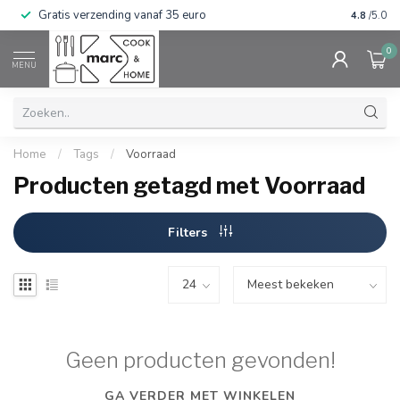
Gratis verzending vanaf 35 euro
⭐⭐⭐⭐⭐ Wij
4.8
/5.0
0
MENU
Home
/
Tags
/
Voorraad
Producten getagd met Voorraad
Filters
Geen producten gevonden!
GA VERDER MET WINKELEN