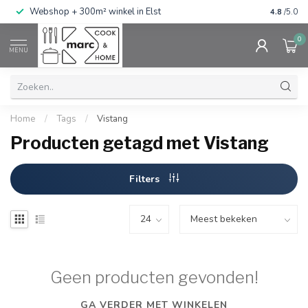
g
Webshop + 300m² winkel in Elst
Gratis ve
4.8
/5.0
0
MENU
Home
/
Tags
/
Vistang
Producten getagd met Vistang
Filters
Geen producten gevonden!
GA VERDER MET WINKELEN