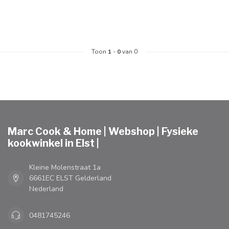
Toon
1
-
0
van 0
Marc Cook & Home | Webshop | Fysieke
kookwinkel in Elst |
Kleine Molenstraat 1a
6661EC ELST Gelderland
Nederland
0481745246