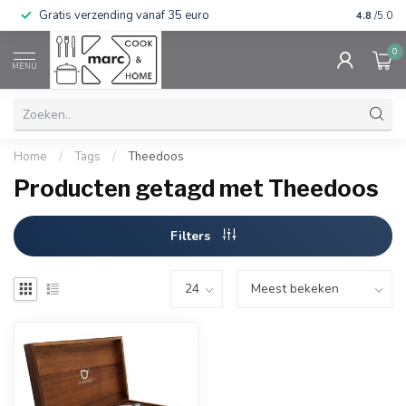
Gratis verzending vanaf 35 euro
⭐⭐⭐⭐⭐ Wij
4.8
/5.0
0
MENU
Home
/
Tags
/
Theedoos
Producten getagd met Theedoos
Filters