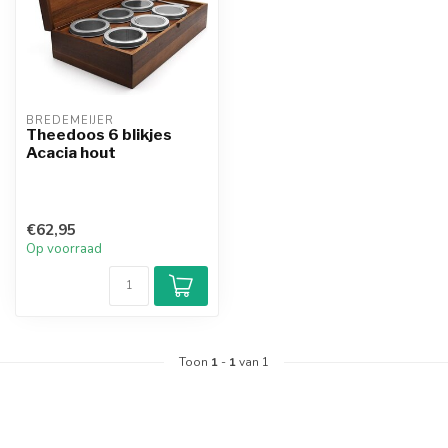
BREDEMEIJER
Theedoos 6 blikjes
Acacia hout
€62,95
Op voorraad
Toon
1
-
1
van 1