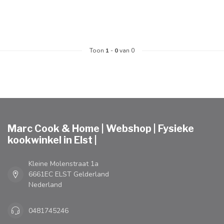
Toon
1
-
0
van 0
Marc Cook & Home | Webshop | Fysieke
kookwinkel in Elst |
Kleine Molenstraat 1a
6661EC ELST Gelderland
Nederland
0481745246