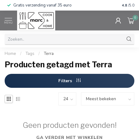
Gratis verzending vanaf 35 euro
⭐⭐⭐⭐⭐ Wij
4.8
/5.0
0
MENU
Home
/
Tags
/
Terra
Producten getagd met Terra
Filters
Geen producten gevonden!
GA VERDER MET WINKELEN