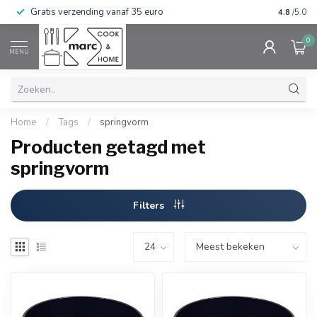
Gratis verzending vanaf 35 euro
⭐⭐⭐⭐⭐ Wij
4.8
/5.0
0
MENU
Home
/
Tags
/
springvorm
Producten getagd met
springvorm
Filters