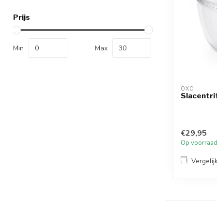
Prijs
Min
Max
OXO
Slacentri
€29,95
Op voorraa
Vergelij