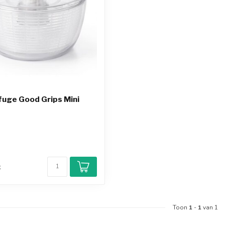
fuge Good Grips Mini
d
k
Toon
1
-
1
van 1