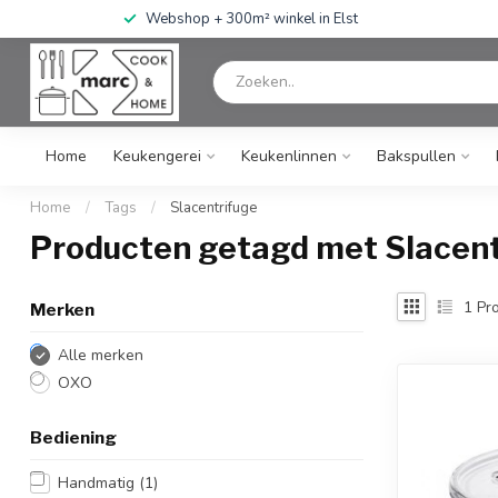
Webshop + 300m² winkel in Elst
Home
Keukengerei
Keukenlinnen
Bakspullen
Home
/
Tags
/
Slacentrifuge
Producten getagd met Slacent
1
Pro
Merken
Alle merken
OXO
Bediening
Handmatig
(1)