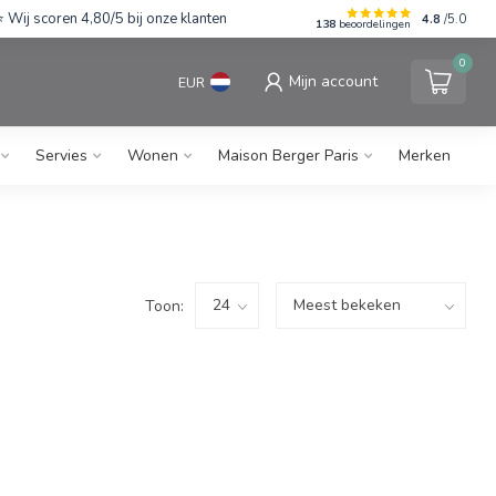
Wij scoren 4,80/5 bij onze klanten
4.8
/5.0
138
beoordelingen
0
Mijn account
EUR
Servies
Wonen
Maison Berger Paris
Merken
Toon: