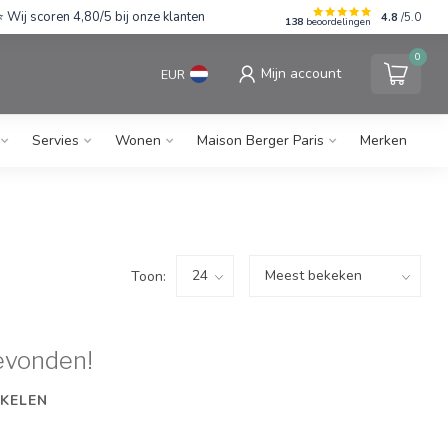
Wij scoren 4,80/5 bij onze klanten
4.8
/5.0
138
beoordelingen
0
Mijn account
EUR
Servies
Wonen
Maison Berger Paris
Merken
Toon:
evonden!
KELEN