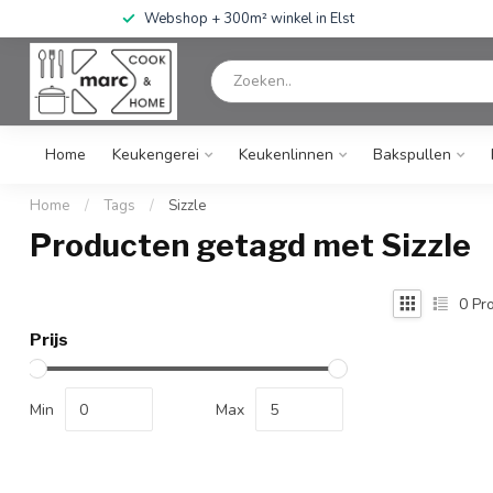
Webshop + 300m² winkel in Elst
Home
Keukengerei
Keukenlinnen
Bakspullen
Home
/
Tags
/
Sizzle
Producten getagd met Sizzle
0
Pro
Prijs
Min
Max