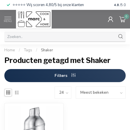
⭐⭐⭐⭐⭐ Wij scoren 4,80/5 bij onze klanten
4.8
/5.0
0
MENU
Home
/
Tags
/
Shaker
Producten getagd met Shaker
Filters