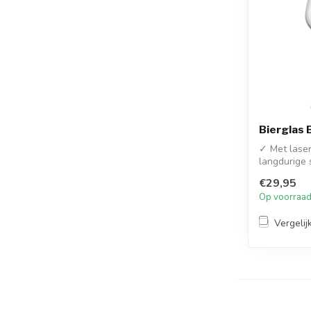
Bierglas 
✓ Met laser
langdurige
✓ Extreem s
€29,95
Op voorraa
Vergelij