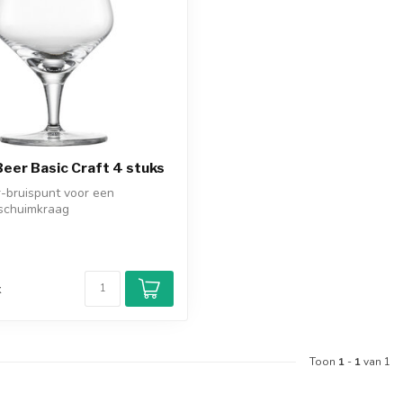
Beer Basic Craft 4 stuks
-bruispunt voor een
 schuimkraag
terk Tritan® k...
d
k
Toon
1
-
1
van 1