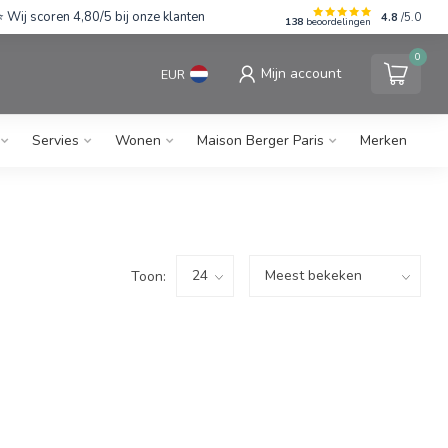
Wij scoren 4,80/5 bij onze klanten
4.8
/5.0
138
beoordelingen
0
Mijn account
EUR
Servies
Wonen
Maison Berger Paris
Merken
Toon: