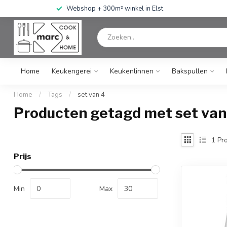
Webshop + 300m² winkel in Elst
Home
Keukengerei
Keukenlinnen
Bakspullen
Home
/
Tags
/
set van 4
Producten getagd met set van
1
Pro
Prijs
Min
Max