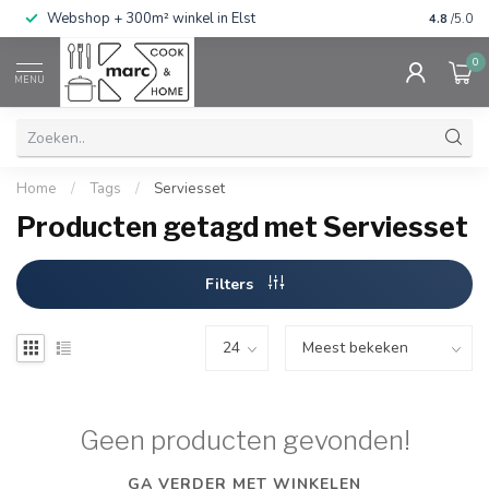
g
Webshop + 300m² winkel in Elst
Gratis ve
4.8
/5.0
0
MENU
Home
/
Tags
/
Serviesset
Producten getagd met Serviesset
Filters
Geen producten gevonden!
GA VERDER MET WINKELEN