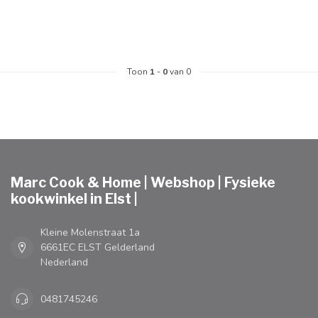
Toon
1
-
0
van 0
Marc Cook & Home | Webshop | Fysieke
kookwinkel in Elst |
Kleine Molenstraat 1a
6661EC ELST Gelderland
Nederland
0481745246