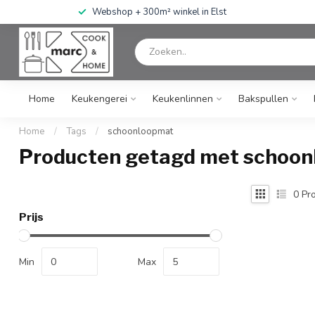
Webshop + 300m² winkel in Elst
Home
Keukengerei
Keukenlinnen
Bakspullen
Home
/
Tags
/
schoonloopmat
Producten getagd met schoo
0
Pro
Prijs
Min
Max