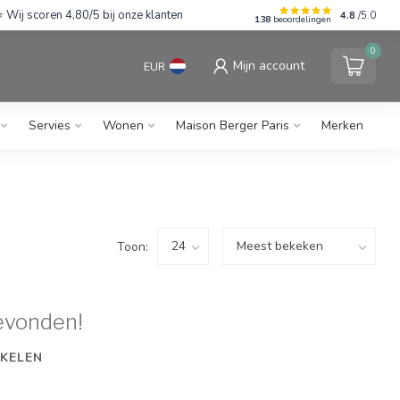
Wij scoren 4,80/5 bij onze klanten
4.8
/5.0
138
beoordelingen
0
Mijn account
EUR
Servies
Wonen
Maison Berger Paris
Merken
Toon:
evonden!
KELEN