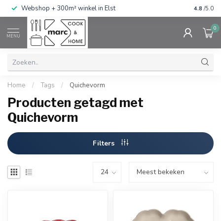
g
Webshop + 300m² winkel in Elst
Gratis ve
4.8
/5.0
0
MENU
Home
/
Tags
/
Quichevorm
Producten getagd met
Quichevorm
Filters