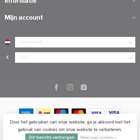
Informatie
Mijn account
€
Door het gebruiken van onze website, ga je akkoord met het
© Copyright 2026 Marc Cook & Home | Webshop | Fysieke
gebruik van cookies om onze website te verbeteren.
kookwinkel in Elst |
- Powered by
Lightspeed
-
Lightspeed design
Dit bericht verbergen
by
Dyvelopment
Meer over cookies »