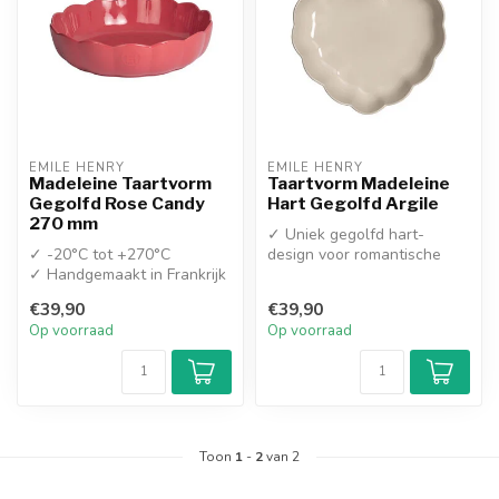
EMILE HENRY
EMILE HENRY
Madeleine Taartvorm
Taartvorm Madeleine
Gegolfd Rose Candy
Hart Gegolfd Argile
270 mm
✓ Uniek gegolfd hart-
✓ -20°C tot +270°C
design voor romantische
✓ Handgemaakt in Frankrijk
bakcreaties
✓ Extreem krasbestendi...
€39,90
€39,90
Op voorraad
Op voorraad
Toon
1
-
2
van 2