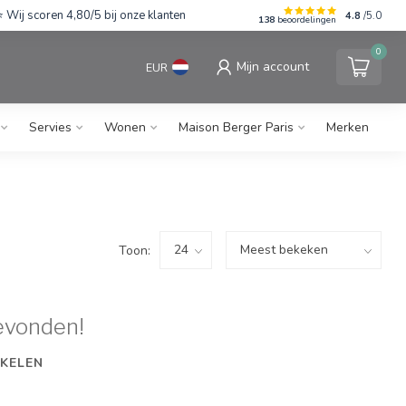
Wij scoren 4,80/5 bij onze klanten
4.8
/5.0
138
beoordelingen
0
Mijn account
EUR
Servies
Wonen
Maison Berger Paris
Merken
Toon:
evonden!
KELEN