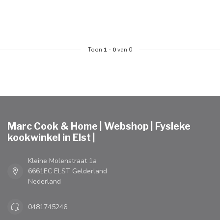
Toon
1
-
0
van 0
Marc Cook & Home | Webshop | Fysieke
kookwinkel in Elst |
Kleine Molenstraat 1a
6661EC ELST Gelderland
Nederland
0481745246