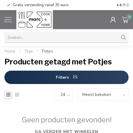
Gratis verzending vanaf 35 euro
⭐⭐⭐⭐⭐ Wij
4.8
/5.0
0
MENU
Home
/
Tags
/
Potjes
Producten getagd met Potjes
Filters
Geen producten gevonden!
GA VERDER MET WINKELEN