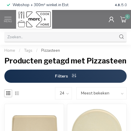
g
Webshop + 300m² winkel in Elst
Gratis ve
4.8
/5.0
0
MENU
Home
/
Tags
/
Pizzasteen
Producten getagd met Pizzasteen
Filters