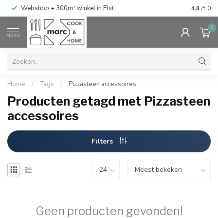
g
Webshop + 300m² winkel in Elst
Gratis ve
4.8
/5.0
0
MENU
Home
/
Tags
/
Pizzasteen accessoires
Producten getagd met Pizzasteen
accessoires
Filters
Geen producten gevonden!