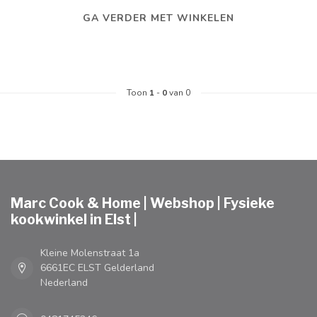
GA VERDER MET WINKELEN
Toon
1
-
0
van 0
Marc Cook & Home | Webshop | Fysieke
kookwinkel in Elst |
Kleine Molenstraat 1a
6661EC ELST Gelderland
Nederland