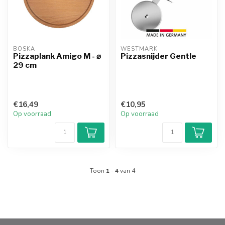
BOSKA
WESTMARK
Pizzaplank Amigo M - ⌀
Pizzasnijder Gentle
29 cm
€16,49
€10,95
Op voorraad
Op voorraad
Toon
1
-
4
van 4