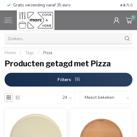
Gratis verzending vanaf 35 euro
⭐⭐⭐⭐⭐ Wij
4.8
/5.0
0
MENU
Home
/
Tags
/
Pizza
Producten getagd met Pizza
Filters