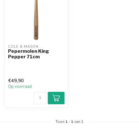
COLE & MASON
Pepermolen King
Pepper 71cm
€49,90
Op voorraad
Toon
1
-
1
van 1