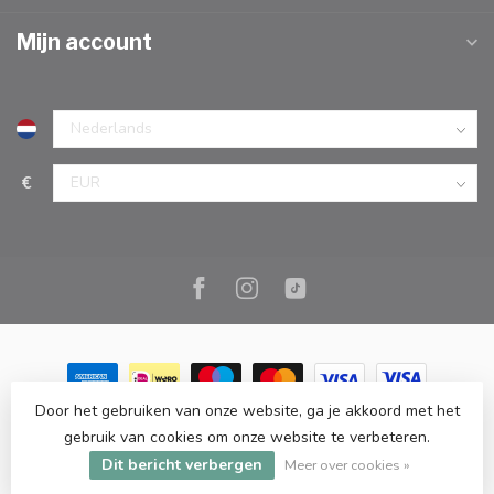
Mijn account
€
Door het gebruiken van onze website, ga je akkoord met het
© Copyright 2026 Marc Cook & Home | Webshop | Fysieke
gebruik van cookies om onze website te verbeteren.
kookwinkel in Elst |
- Powered by
Lightspeed
-
Lightspeed design
Dit bericht verbergen
by
Dyvelopment
Meer over cookies »