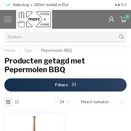
g
Webshop + 300m² winkel in Elst
Gratis ve
4.8
/5.0
0
MENU
Home
/
Tags
/
Pepermolen BBQ
Producten getagd met
Pepermolen BBQ
Filters