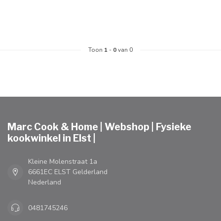
Toon
1
-
0
van 0
Marc Cook & Home | Webshop | Fysieke
kookwinkel in Elst |
Kleine Molenstraat 1a
6661EC ELST Gelderland
Nederland
0481745246