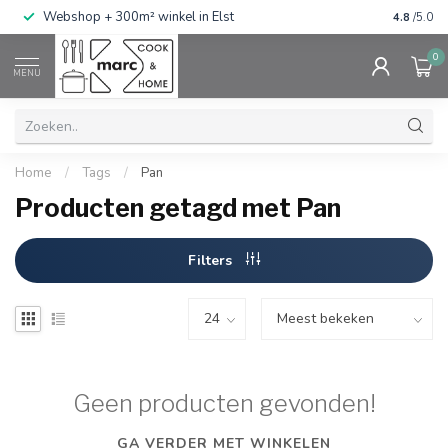
g
Webshop + 300m² winkel in Elst
Gratis ve
4.8
/5.0
0
MENU
Home
/
Tags
/
Pan
Producten getagd met Pan
Filters
Geen producten gevonden!
GA VERDER MET WINKELEN