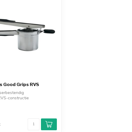
s Good Grips RVS
erbestendig
RVS-constructie
d
k