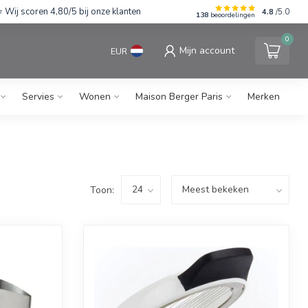
Wij scoren 4,80/5 bij onze klanten
4.8
/5.0
138
beoordelingen
0
Mijn account
EUR
Servies
Wonen
Maison Berger Paris
Merken
Toon: