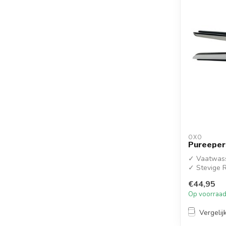
OXO
Pureeper
✓ Vaatwass
✓ Stevige 
€44,95
Op voorraa
Vergelij