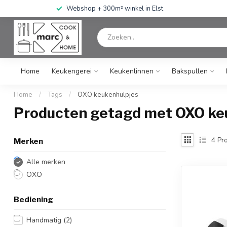
Webshop + 300m² winkel in Elst
Home
Keukengerei
Keukenlinnen
Bakspullen
Home
/
Tags
/
OXO keukenhulpjes
Producten getagd met OXO ke
4
Pro
Merken
Alle merken
OXO
Bediening
Handmatig
(2)