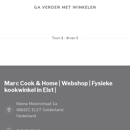
GA VERDER MET WINKELEN
Toon
1
-
0
van 0
Marc Cook & Home | Webshop | Fysieke
kookwinkel in Elst |
Kleine Molenstraat 1a
6661EC ELST Gelderland
Nederland