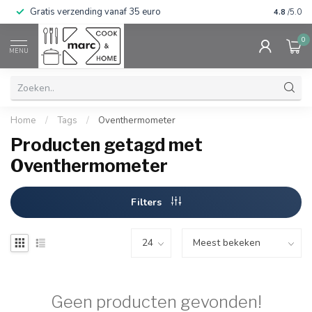
Gratis verzending vanaf 35 euro
⭐⭐⭐⭐⭐ Wij
4.8
/5.0
0
MENU
Home
/
Tags
/
Oventhermometer
Producten getagd met
Oventhermometer
Filters
Geen producten gevonden!