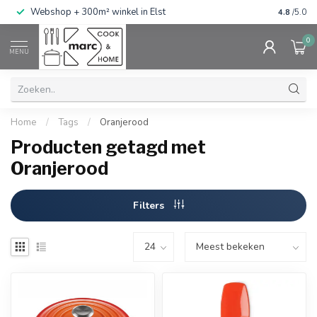
g
Webshop + 300m² winkel in Elst
Gratis ve
4.8
/5.0
0
MENU
Home
/
Tags
/
Oranjerood
Producten getagd met
Oranjerood
Filters