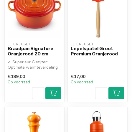
LE CREUSET
LE CREUSET
Braadpan Signature
Lepelspatel Groot
Oranjerood 20 cm
Premium Oranjerood
✓ Superieur Gietijzer:
Optimale warmteverdeling
en -retentie voor gelijkmatig
€189,00
€17,00
ga...
Op voorraad
Op voorraad