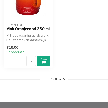
LE CREUSET
Mok Oranjerood 350 ml
✓ Hoogwaardig aardewerk:
Houdt dranken aanzienlijk
langer warm
€18,00
Op voorraad
Toon
1
-
5
van 5