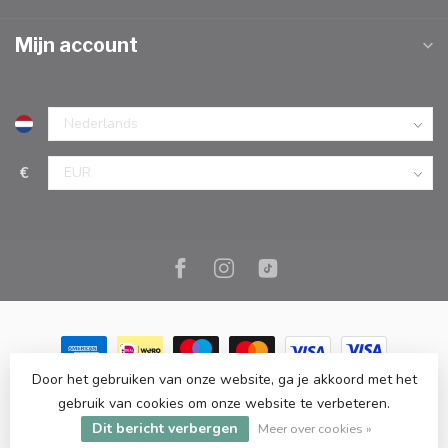
Mijn account
€
Door het gebruiken van onze website, ga je akkoord met het
© Copyright 2026 Marc Cook & Home | Webshop | Fysieke
gebruik van cookies om onze website te verbeteren.
kookwinkel in Elst |
- Powered by
Lightspeed
-
Lightspeed design
Dit bericht verbergen
by
Dyvelopment
Meer over cookies »