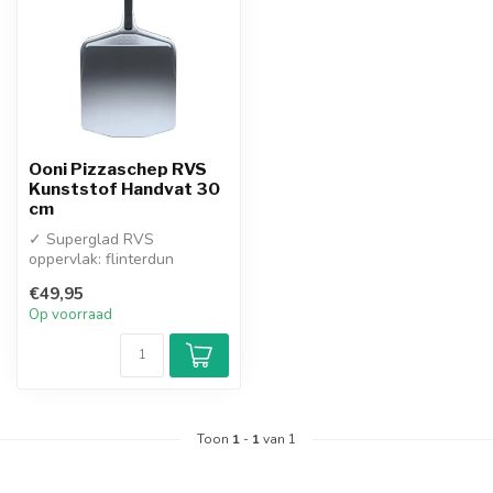
Ooni Pizzaschep RVS
Kunststof Handvat 30
cm
✓ Superglad RVS
oppervlak: flinterdun
roestvrij staal dat
€49,95
moeiteloos onder de he...
Op voorraad
Toon
1
-
1
van 1