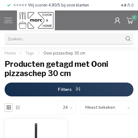
⭐⭐⭐⭐⭐ Wij scoren 4,80/5 bij onze klanten
4.8
/5.0
0
MENU
Home
/
Tags
/
Ooni pizzaschep 30 cm
Producten getagd met Ooni
pizzaschep 30 cm
Filters