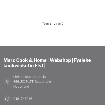
Toon
1
-
0
van 0
Marc Cook & Home | Webshop | Fysieke
kookwinkel in Elst |
Kleine Molenstraat 1a
6661EC ELST Gelderland
Nederland
0481745246