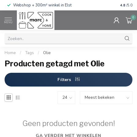
g
Webshop + 300m² winkel in Elst
Gratis ve
4.8
/5.0
0
MENU
Home
/
Tags
/
Olie
Producten getagd met Olie
Filters
Geen producten gevonden!
GA VERDER MET WINKELEN