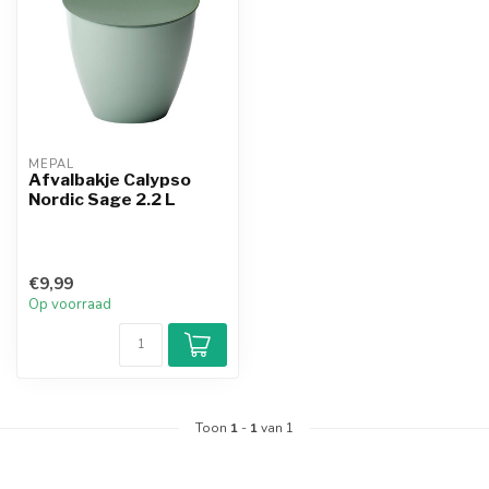
MEPAL
Afvalbakje Calypso
Nordic Sage 2.2 L
€9,99
Op voorraad
Toon
1
-
1
van 1