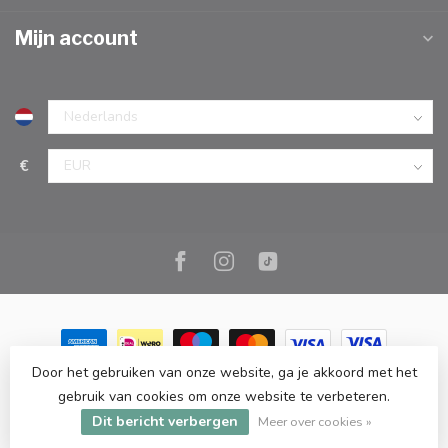
Mijn account
€
Door het gebruiken van onze website, ga je akkoord met het
© Copyright 2026 Marc Cook & Home | Webshop | Fysieke
gebruik van cookies om onze website te verbeteren.
kookwinkel in Elst |
- Powered by
Lightspeed
-
Lightspeed design
Dit bericht verbergen
by
Dyvelopment
Meer over cookies »