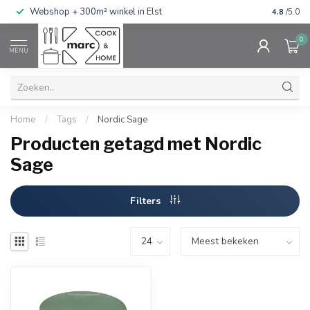
g
Webshop + 300m² winkel in Elst
Gratis ve
4.8
/5.0
0
MENU
Home
/
Tags
/
Nordic Sage
Producten getagd met Nordic
Sage
Filters