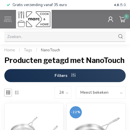
Gratis verzending vanaf 35 euro
⭐⭐⭐⭐⭐ Wij
4.8
/5.0
0
MENU
Home
/
Tags
/
NanoTouch
Producten getagd met NanoTouch
Filters
-22%