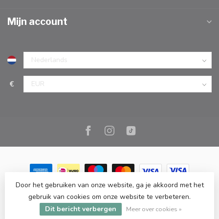
Mijn account
€
Door het gebruiken van onze website, ga je akkoord met het
© Copyright 2026 Marc Cook & Home | Webshop | Fysieke
gebruik van cookies om onze website te verbeteren.
kookwinkel in Elst |
- Powered by
Lightspeed
-
Lightspeed design
Dit bericht verbergen
by
Dyvelopment
Meer over cookies »