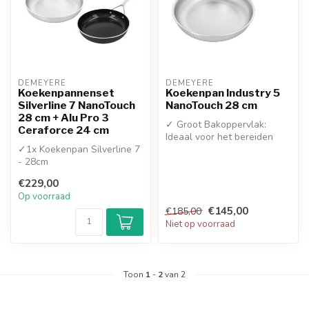
DEMEYERE
DEMEYERE
Koekenpannenset
Koekenpan Industry 5
Silverline 7 NanoTouch
NanoTouch 28 cm
28 cm + Alu Pro 3
✓ Groot Bakoppervlak:
Ceraforce 24 cm
Ideaal voor het bereiden
✓1x Koekenpan Silverline 7
van grotere hoeveelheden
- 28cm
en XL-in...
✓1x koekenpan Alu Pro 3 -
€229,00
24cm
Op voorraad
€145,00
€185,00
Niet op voorraad
Toon
1
-
2
van 2