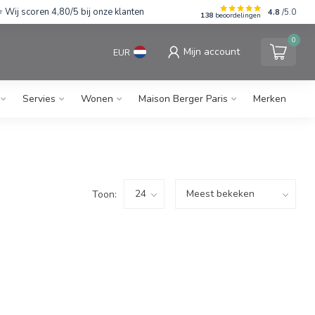
Wij scoren 4,80/5 bij onze klanten
4.8
/5.0
138
beoordelingen
0
Mijn account
EUR
Servies
Wonen
Maison Berger Paris
Merken
Toon: