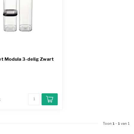
t Modula 3-delig Zwart
d
k
Toon
1
-
1
van 1