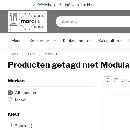
Webshop + 300m² winkel in Elst
Home
Keukengerei
Keukenlinnen
Bakspullen
Home
/
Tags
/
Modula
Producten getagd met Modula
1
Pro
Merken
Alle merken
Mepal
Kleur
Zwart
(1)