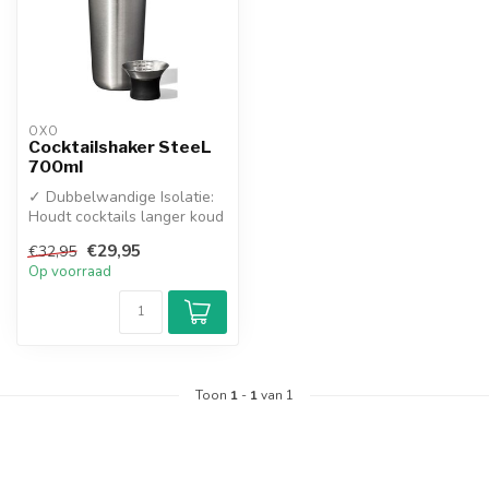
OXO
Cocktailshaker SteeL
700ml
✓ Dubbelwandige Isolatie:
Houdt cocktails langer koud
en voorkomt condens aan
€29,95
€32,95
de...
Op voorraad
Toon
1
-
1
van 1