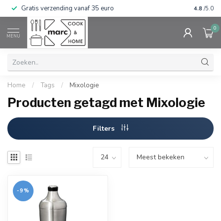
Gratis verzending vanaf 35 euro
⭐⭐⭐⭐⭐ Wij
4.8
/5.0
0
MENU
Home
/
Tags
/
Mixologie
Producten getagd met Mixologie
Filters
-9%