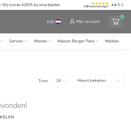
Wij scoren 4,80/5 bij onze klanten
4.8
/5.0
138
beoordelingen
0
Mijn account
EUR
Servies
Wonen
Maison Berger Paris
Merken
Toon:
evonden!
KELEN