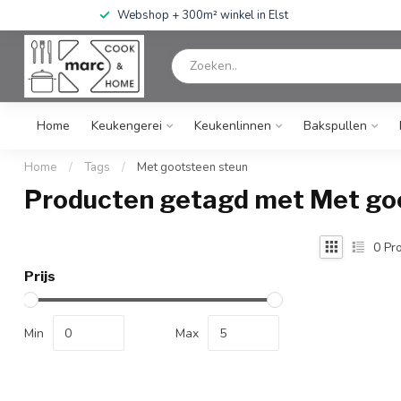
Webshop + 300m² winkel in Elst
Home
Keukengerei
Keukenlinnen
Bakspullen
Home
/
Tags
/
Met gootsteen steun
Producten getagd met Met go
0
Pro
Prijs
Min
Max