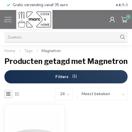
Gratis verzending vanaf 35 euro
⭐⭐⭐⭐⭐ Wij
4.8
/5.0
0
MENU
Home
/
Tags
/
Magnetron
Producten getagd met Magnetron
Filters