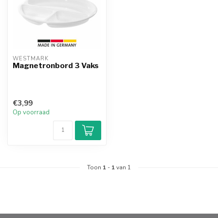
WESTMARK
Magnetronbord 3 Vaks
€3,99
Op voorraad
Toon
1
-
1
van 1