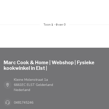
Toon
1
-
0
van 0
Marc Cook & Home | Webshop | Fysieke
kookwinkel in Elst |
Kleine Molenstraat 1a
6661EC ELST Gelderland
Nederland
0481745246