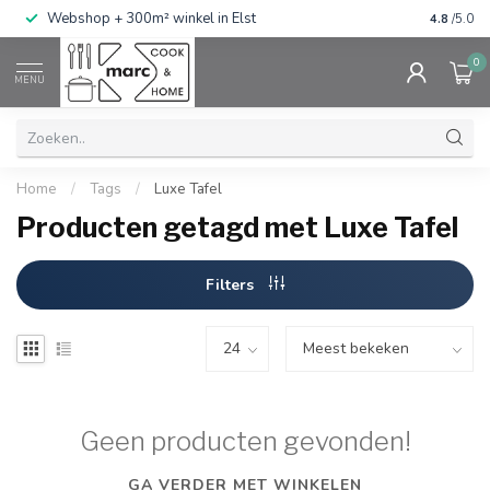
g
Webshop + 300m² winkel in Elst
Gratis ve
4.8
/5.0
0
MENU
Home
/
Tags
/
Luxe Tafel
Producten getagd met Luxe Tafel
Filters
Geen producten gevonden!
GA VERDER MET WINKELEN