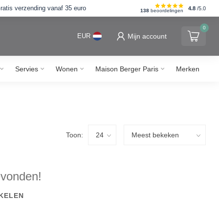
ratis verzending vanaf 35 euro
⭐⭐⭐⭐⭐ Wij scoren 
4.8
/5.0
138
beoordelingen
0
Mijn account
EUR
Servies
Wonen
Maison Berger Paris
Merken
Toon:
evonden!
KELEN