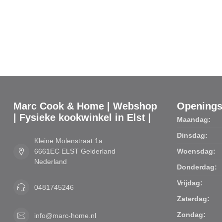
Marc Cook & Home | Webshop
Openings
| Fysieke kookwinkel in Elst |
Maandag:
Dinsdag:
Kleine Molenstraat 1a
6661EC ELST Gelderland
Woensdag:
Nederland
Donderdag:
Vrijdag:
0481745246
Zaterdag:
Zondag:
info@marc-home.nl