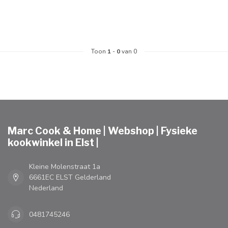
Toon
1
-
0
van 0
Marc Cook & Home | Webshop | Fysieke
kookwinkel in Elst |
Kleine Molenstraat 1a
6661EC ELST Gelderland
Nederland
0481745246