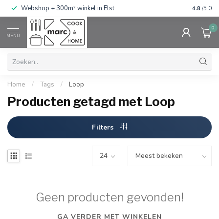
g
Webshop + 300m² winkel in Elst
Gratis ve
4.8
/5.0
0
MENU
Home
/
Tags
/
Loop
Producten getagd met Loop
Filters
Geen producten gevonden!
GA VERDER MET WINKELEN