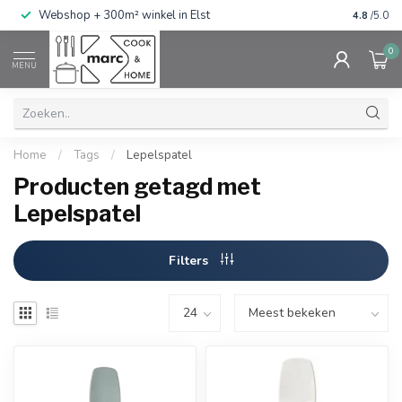
g
Webshop + 300m² winkel in Elst
Gratis ve
4.8
/5.0
0
MENU
Home
/
Tags
/
Lepelspatel
Producten getagd met
Lepelspatel
Filters