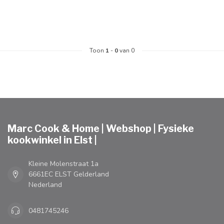
Toon
1
-
0
van 0
Marc Cook & Home | Webshop | Fysieke
kookwinkel in Elst |
Kleine Molenstraat 1a
6661EC ELST Gelderland
Nederland
0481745246