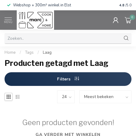
g
Webshop + 300m² winkel in Elst
Gratis ve
4.8
/5.0
0
MENU
Home
/
Tags
/
Laag
Producten getagd met Laag
Filters
Geen producten gevonden!
GA VERDER MET WINKELEN