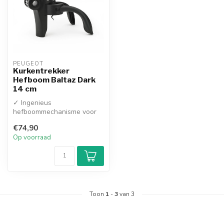
PEUGEOT
Kurkentrekker
Hefboom Baltaz Dark
14 cm
✓ Ingenieus
hefboommechanisme voor
het openen van flessen met
€74,90
minimale kracht
Op voorraad
✓...
Toon
1
-
3
van 3