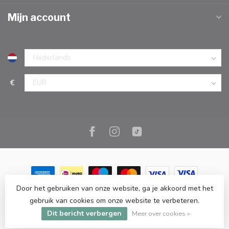
Mijn account
€
Door het gebruiken van onze website, ga je akkoord met het
© Copyright 2026 Marc Cook & Home | Webshop | Fysieke
gebruik van cookies om onze website te verbeteren.
kookwinkel in Elst |
- Powered by
Lightspeed
-
Lightspeed design
by
Dyvelopment
Dit bericht verbergen
Meer over cookies »