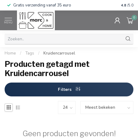
Gratis verzending vanaf 35 euro
⭐⭐⭐⭐⭐ Wij
4.8
/5.0
0
MENU
Home
/
Tags
/
Kruidencarrousel
Producten getagd met
Kruidencarrousel
Filters
Geen producten gevonden!