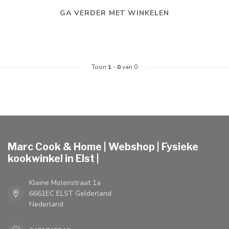
GA VERDER MET WINKELEN
Toon
1
-
0
van 0
Marc Cook & Home | Webshop | Fysieke
kookwinkel in Elst |
Kleine Molenstraat 1a
6661EC ELST Gelderland
Nederland