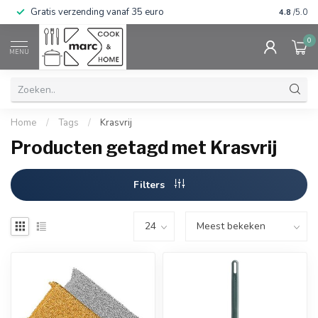
Gratis verzending vanaf 35 euro
⭐⭐⭐⭐⭐ Wij
4.8
/5.0
0
MENU
Home
/
Tags
/
Krasvrij
Producten getagd met Krasvrij
Filters