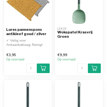
LEKUE
Lurex pannenspons
Wokspatel Krasvrij
antikleef goud / zilver
Groen
✓ Veilig voor
Antiaanbaklaag: Reinigt
krachtig zonder het
oppervlak te beschadig...
€3,95
€9,99
Op voorraad
Op voorraad