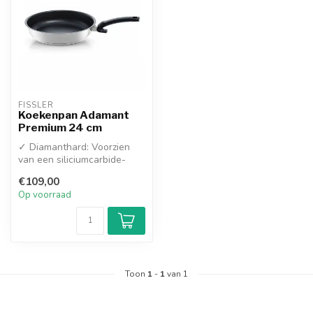
FISSLER
Koekenpan Adamant
Premium 24 cm
✓ Diamanthard: Voorzien
van een siliciumcarbide-
coating, bestand tegen
€109,00
metalen s...
Op voorraad
Toon
1
-
1
van 1