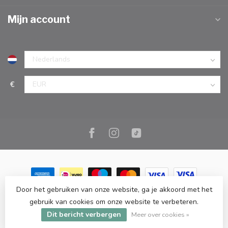
Mijn account
€
Door het gebruiken van onze website, ga je akkoord met het
© Copyright 2026 Marc Cook & Home | Webshop | Fysieke
gebruik van cookies om onze website te verbeteren.
kookwinkel in Elst |
- Powered by
Lightspeed
-
Lightspeed design
Dit bericht verbergen
by
Dyvelopment
Meer over cookies »