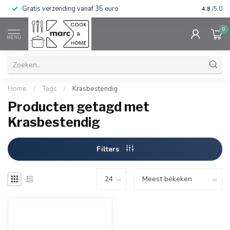
Gratis verzending vanaf 35 euro
⭐⭐⭐⭐⭐ Wij
4.8
/5.0
0
MENU
Home
/
Tags
/
Krasbestendig
Producten getagd met
Krasbestendig
Filters