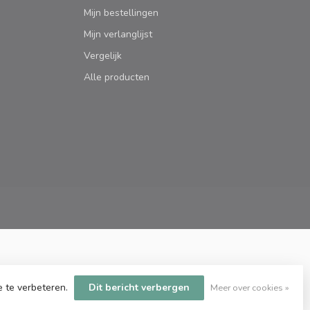
Mijn bestellingen
Mijn verlanglijst
Vergelijk
Alle producten
e te verbeteren.
Dit bericht verbergen
Meer over cookies »
htspeed design
by
Dyvelopment