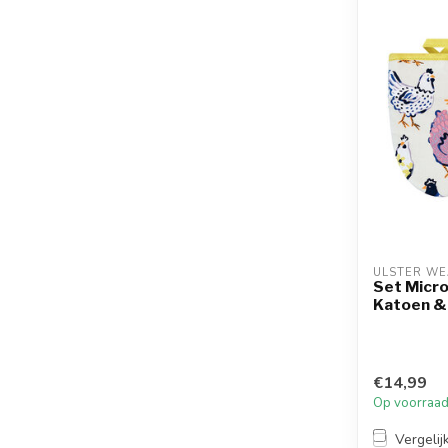
ULSTER WE
Set Micr
Katoen &
€14,99
Op voorraa
Vergelij