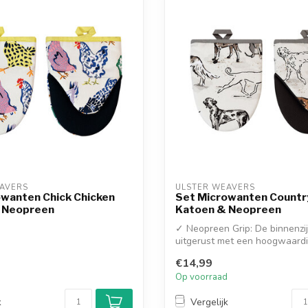
AVERS
ULSTER WEAVERS
owanten Chick Chicken
Set Microwanten Countr
 Neopreen
Katoen & Neopreen
✓ Neopreen Grip: De binnenzij
uitgerust met een hoogwaard
neopreen hoes ...
€14,99
d
Op voorraad
k
Vergelijk