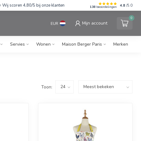
Wij scoren 4,80/5 bij onze klanten
4.8
/5.0
138
beoordelingen
0
Mijn account
EUR
Servies
Wonen
Maison Berger Paris
Merken
Toon: