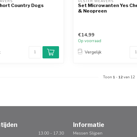
AVERS
ULSTER WEAVERS
hort Country Dogs
Set Microwanten Yes Ch
& Neopreen
€14,99
d
Op voorraad
k
Vergelijk
Toon
1
-
12
van 12
tijden
Informatie
13.00 - 17.30
Messen Slijpen