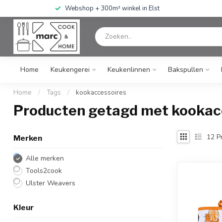
Webshop + 300m² winkel in Elst
Home
Keukengerei
Keukenlinnen
Bakspullen
Home
/
Tags
/
kookaccessoires
Producten getagd met kookac
12
P
Merken
Alle merken
Tools2cook
Ulster Weavers
Kleur