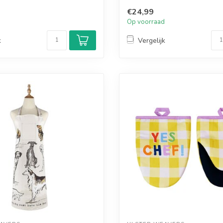
€24,99
d
Op voorraad
k
Vergelijk