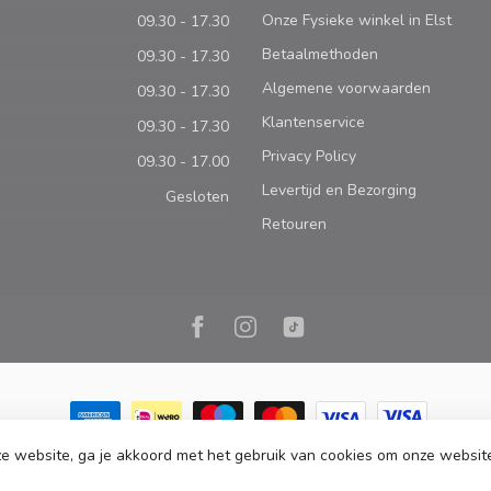
Onze Fysieke winkel in Elst
09.30 - 17.30
Betaalmethoden
09.30 - 17.30
Algemene voorwaarden
09.30 - 17.30
Klantenservice
09.30 - 17.30
Privacy Policy
09.30 - 17.00
Levertijd en Bezorging
Gesloten
Retouren
e website, ga je akkoord met het gebruik van cookies om onze websit
ome | Webshop | Fysieke kookwinkel in Elst |
- Powered by
Lightspeed
-
Lig