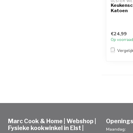
ULSTER WE
Keukensc
Katoen
€24,99
Op voorraa
Vergelij
Marc Cook & Home | Webshop |
Openings
Fysieke kookwinkel in Elst |
Maandag: