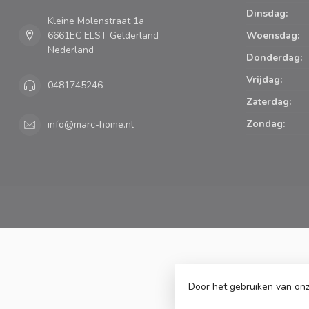
Dinsdag:
Kleine Molenstraat 1a
6661EC ELST Gelderland
Woensdag:
Nederland
Donderdag:
Vrijdag:
0481745246
Zaterdag:
Zondag:
info@marc-home.nl
Door het gebruiken van onz
© Copyright 2026 Marc Cook & H