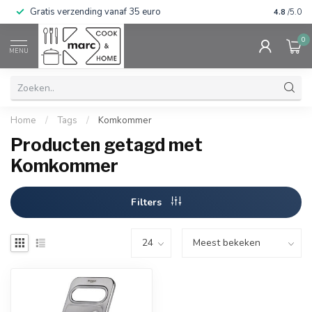
Gratis verzending vanaf 35 euro
⭐⭐⭐⭐⭐ Wij
4.8
/5.0
0
MENU
Home
/
Tags
/
Komkommer
Producten getagd met
Komkommer
Filters