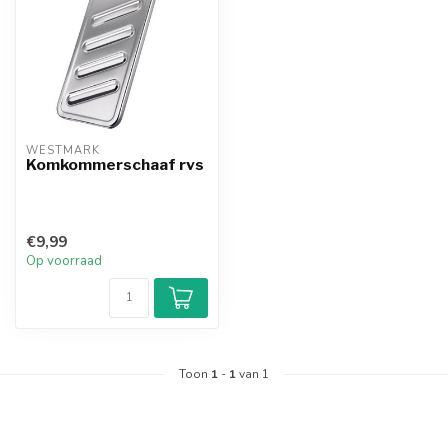
WESTMARK
Komkommerschaaf rvs
€9,99
Op voorraad
Toon
1
-
1
van 1