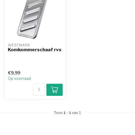
WESTMARK
Komkommerschaaf rvs
€9,99
Op voorraad
Toon
1
-
1
van 1