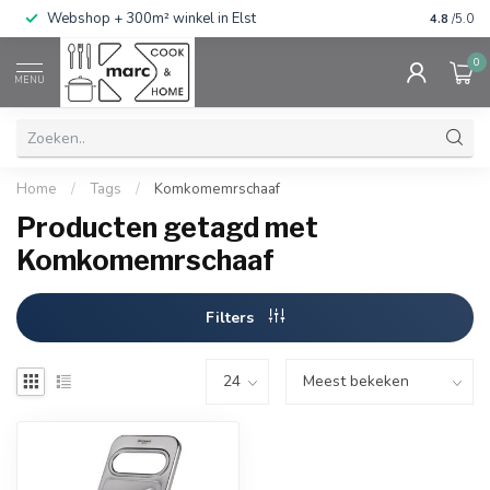
g
Webshop + 300m² winkel in Elst
Gratis ve
4.8
/5.0
0
MENU
Home
/
Tags
/
Komkomemrschaaf
Producten getagd met
Komkomemrschaaf
Filters